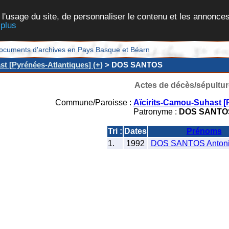
 l'usage du site, de personnaliser le contenu et les annonces
 plus
et documents d'archives en Pays Basque et Béarn
t [Pyrénées-Atlantiques] (+)
> DOS SANTOS
Actes de décès/sépultur
Commune/Paroisse :
Aïcirits-Camou-Suhast [
Patronyme :
DOS SANTO
Tri :
Dates
Prénoms
1.
1992
DOS SANTOS Antonio