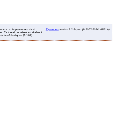
ement car ils permettent ainsi,
ExpoActes
version 3.2.4-prod (©
2005-2026, ADSoft)
. Ce travail de relevé est réalisé à
Pyrénées-Atlantiques (AD 64).