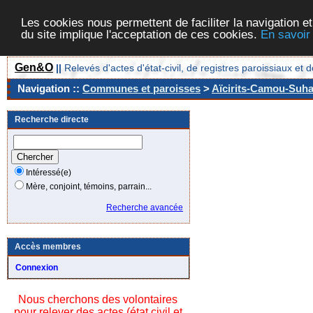
Les cookies nous permettent de faciliter la navigation et
du site implique l'acceptation de ces cookies.
En savoir
Gen&O
||
Relevés d'actes d'état-civil, de registres paroissiaux 
Navigation ::
Communes et paroisses
>
Aïcirits-Camou-Suhas
Recherche directe
Intéressé(e)
Mère, conjoint, témoins, parrain...
Recherche avancée
Accès membres
Connexion
Nous cherchons des volontaires
pour relever des actes (état civil et