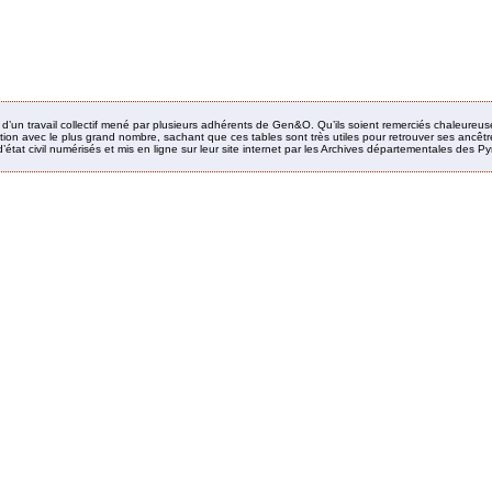
it d’un travail collectif mené par plusieurs adhérents de Gen&O. Qu’ils soient remerciés chaleureus
ion avec le plus grand nombre, sachant que ces tables sont très utiles pour retrouver ses ancêtres
’état civil numérisés et mis en ligne sur leur site internet par les Archives départementales des 