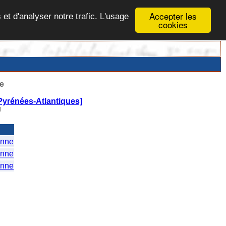
Accepter les
 et d'analyser notre trafic. L'usage
cookies
e
Pyrénées-Atlantiques]
U
nne
nne
nne