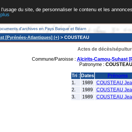
 l'usage du site, de personnaliser le contenu et les annonces
 plus
et documents d'archives en Pays Basque et Béarn
t [Pyrénées-Atlantiques] (+)
> COUSTEAU
Actes de décès/sépultur
Commune/Paroisse :
Aïcirits-Camou-Suhast [
Patronyme :
COUSTEA
Tri :
Dates
Prénoms
1.
1989
COUSTEAU Jea
2.
1989
COUSTEAU Jea
3.
1989
COUSTEAU Jea