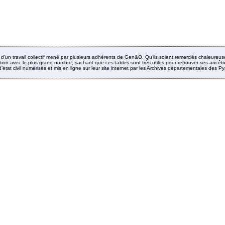
it d’un travail collectif mené par plusieurs adhérents de Gen&O. Qu’ils soient remerciés chaleureus
ion avec le plus grand nombre, sachant que ces tables sont très utiles pour retrouver ses ancêtres
’état civil numérisés et mis en ligne sur leur site internet par les Archives départementales des 