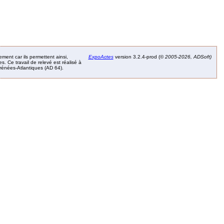
ement car ils permettent ainsi,
ExpoActes
version 3.2.4-prod (©
2005-2026, ADSoft)
. Ce travail de relevé est réalisé à
Pyrénées-Atlantiques (AD 64).