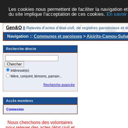
Les cookies nous permettent de faciliter la navigation et
du site implique l'acceptation de ces cookies.
En savoir
Gen&O
||
Relevés d'actes d'état-civil, de registres paroissiaux 
Navigation ::
Communes et paroisses
>
Aïcirits-Camou-Suhas
Recherche directe
Intéressé(e)
Mère, conjoint, témoins, parrain...
Recherche avancée
Accès membres
Connexion
Nous cherchons des volontaires
pour relever des actes (état civil et