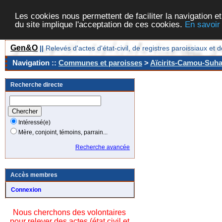
Les cookies nous permettent de faciliter la navigation et
du site implique l'acceptation de ces cookies.
En savoir
Gen&O
||
Relevés d'actes d'état-civil, de registres paroissiaux 
Navigation ::
Communes et paroisses
>
Aïcirits-Camou-Suhas
Recherche directe
Intéressé(e)
Mère, conjoint, témoins, parrain...
Recherche avancée
Accès membres
Connexion
Nous cherchons des volontaires
pour relever des actes (état civil et