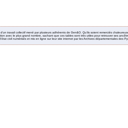
it d’un travail collectif mené par plusieurs adhérents de Gen&O. Qu’ils soient remerciés chaleureus
ion avec le plus grand nombre, sachant que ces tables sont très utiles pour retrouver ses ancêtres
’état civil numérisés et mis en ligne sur leur site internet par les Archives départementales des 