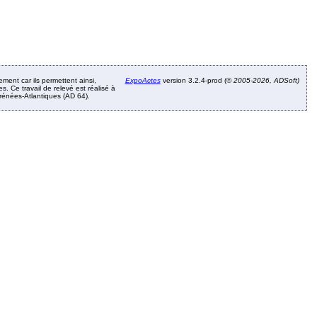
ement car ils permettent ainsi,
ExpoActes
version 3.2.4-prod (©
2005-2026, ADSoft)
. Ce travail de relevé est réalisé à
Pyrénées-Atlantiques (AD 64).