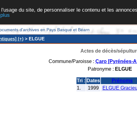
 l'usage du site, de personnaliser le contenu et les annonces
 plus
et documents d'archives en Pays Basque et Béarn
tiques] (+)
> ELGUE
Actes de décès/sépultur
Commune/Paroisse :
Çaro [Pyrénées-At
Patronyme :
ELGUE
Tri :
Dates
Prénoms
1.
1999
ELGUE Gracie