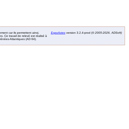
ement car ils permettent ainsi,
ExpoActes
version 3.2.4-prod (©
2005-2026, ADSoft)
. Ce travail de relevé est réalisé à
Pyrénées-Atlantiques (AD 64).