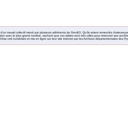
it d’un travail collectif mené par plusieurs adhérents de Gen&O. Qu’ils soient remerciés chaleureus
ion avec le plus grand nombre, sachant que ces tables sont très utiles pour retrouver ses ancêtres
’état civil numérisés et mis en ligne sur leur site internet par les Archives départementales des 