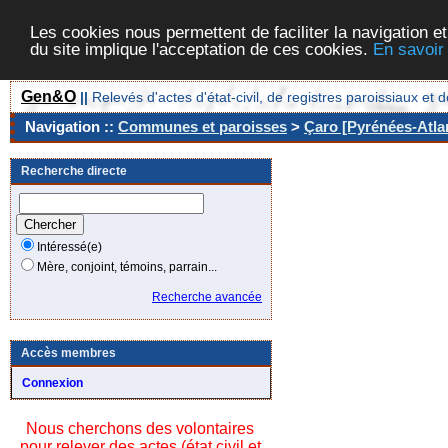
Les cookies nous permettent de faciliter la navigation et
du site implique l'acceptation de ces cookies.
En savoir
Gen&O
||
Relevés d'actes d'état-civil, de registres paroissiaux 
Navigation ::
Communes et paroisses
>
Çaro [Pyrénées-Atlan
Recherche directe
Intéressé(e)
Mère, conjoint, témoins, parrain...
Recherche avancée
Accès membres
Connexion
Nous cherchons des volontaires
pour relever des actes (état civil et