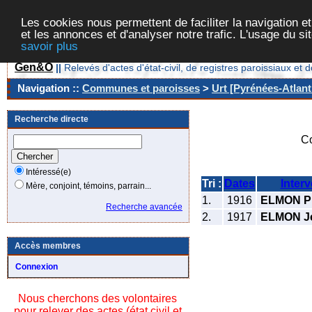
Les cookies nous permettent de faciliter la navigation et
et les annonces et d'analyser notre trafic. L'usage du s
savoir plus
Gen&O
||
Relevés d'actes d'état-civil, de registres paroissiaux 
Navigation ::
Communes et paroisses
>
Urt [Pyrénées-Atlant
Recherche directe
C
Intéressé(e)
Tri :
Dates
Inter
Mère, conjoint, témoins, parrain...
1.
1916
ELMON Pi
Recherche avancée
2.
1917
ELMON J
Accès membres
Connexion
Nous cherchons des volontaires
pour relever des actes (état civil et