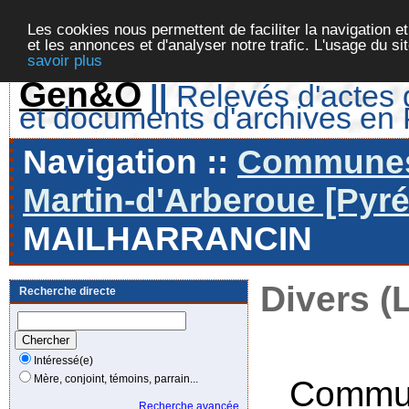
Les cookies nous permettent de faciliter la navigation et
et les annonces et d'analyser notre trafic. L'usage du s
savoir plus
Gen&O
||
Relevés d'actes d
et documents d'archives en
Navigation ::
Communes 
Martin-d'Arberoue [Pyré
MAILHARRANCIN
Divers (
Recherche directe
Intéressé(e)
Mère, conjoint, témoins, parrain...
Commun
Recherche avancée