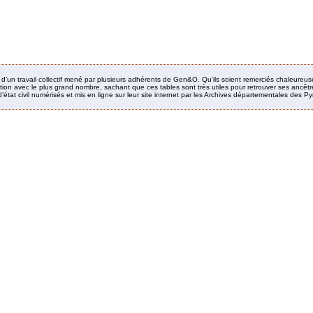
it d’un travail collectif mené par plusieurs adhérents de Gen&O. Qu’ils soient remerciés chaleureus
ion avec le plus grand nombre, sachant que ces tables sont très utiles pour retrouver ses ancêtres
’état civil numérisés et mis en ligne sur leur site internet par les Archives départementales des 