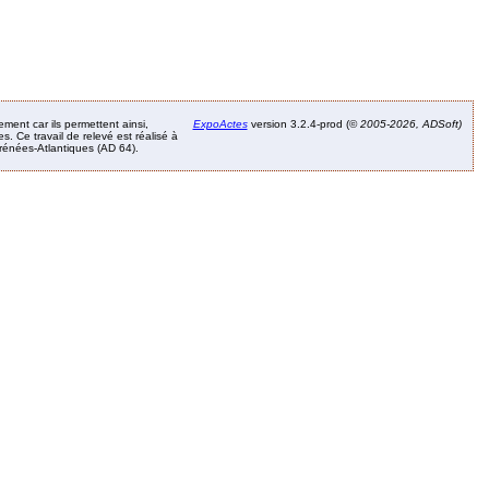
ement car ils permettent ainsi,
ExpoActes
version 3.2.4-prod (©
2005-2026, ADSoft)
. Ce travail de relevé est réalisé à
Pyrénées-Atlantiques (AD 64).