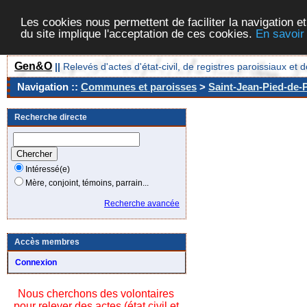
Les cookies nous permettent de faciliter la navigation et
du site implique l'acceptation de ces cookies.
En savoir
Gen&O
||
Relevés d'actes d'état-civil, de registres paroissiaux 
Navigation ::
Communes et paroisses
>
Saint-Jean-Pied-de-P
Recherche directe
Intéressé(e)
Mère, conjoint, témoins, parrain...
Recherche avancée
Accès membres
Connexion
Nous cherchons des volontaires
pour relever des actes (état civil et