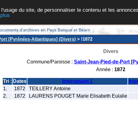
 l'usage du site, de personnaliser le contenu et les annonces
 plus
et documents d'archives en Pays Basque et Béarn
ort [Pyrénées-Atlantiques] (Divers)
> !1872
Divers
Commune/Paroisse :
Saint-Jean-Pied-de-Port [P
Année :
1872
Tri :
Dates
Intervenant 1
Inte
1.
1872
TEILLERY Antoine
2.
1872
LAURENS POUGET Marie Elisabeth Eulalie