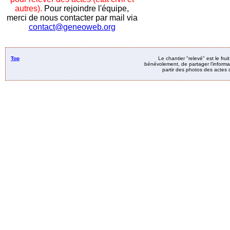
autres).
Pour rejoindre l'équipe,
merci de nous contacter par mail via
contact@geneoweb.org
Top
Le chantier "relevé" est le fru
bénévolement, de partager l’informat
partir des photos des actes d