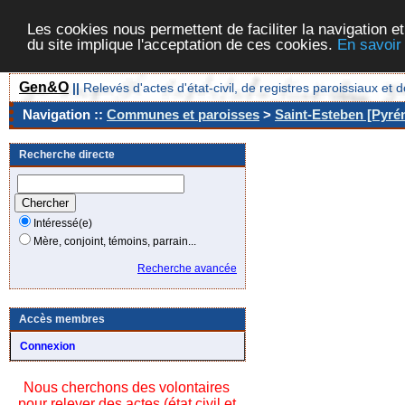
Les cookies nous permettent de faciliter la navigation et
du site implique l'acceptation de ces cookies.
En savoir
Gen&O
||
Relevés d'actes d'état-civil, de registres paroissiaux 
Navigation ::
Communes et paroisses
>
Saint-Esteben [Pyrén
Recherche directe
Intéressé(e)
Mère, conjoint, témoins, parrain...
Recherche avancée
Accès membres
Connexion
Nous cherchons des volontaires
pour relever des actes (état civil et