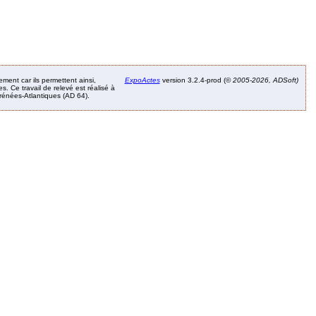
ement car ils permettent ainsi,
ExpoActes
version 3.2.4-prod (©
2005-2026, ADSoft)
. Ce travail de relevé est réalisé à
Pyrénées-Atlantiques (AD 64).