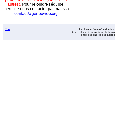
autres).
Pour rejoindre l'équipe,
merci de nous contacter par mail via
contact@geneoweb.org
Top
Le chantier "relevé" est le fru
bénévolement, de partager l’informat
partir des photos des actes d