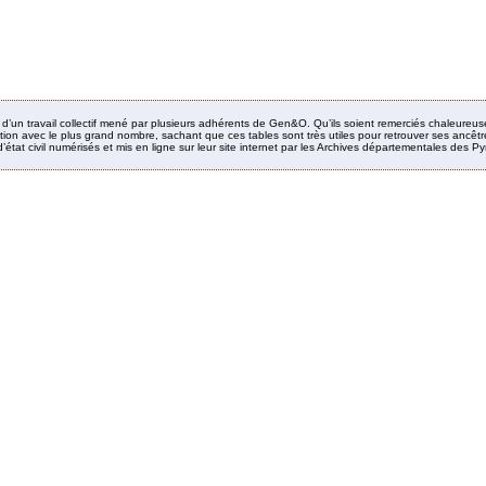
it d’un travail collectif mené par plusieurs adhérents de Gen&O. Qu’ils soient remerciés chaleureus
ion avec le plus grand nombre, sachant que ces tables sont très utiles pour retrouver ses ancêtres
’état civil numérisés et mis en ligne sur leur site internet par les Archives départementales des 