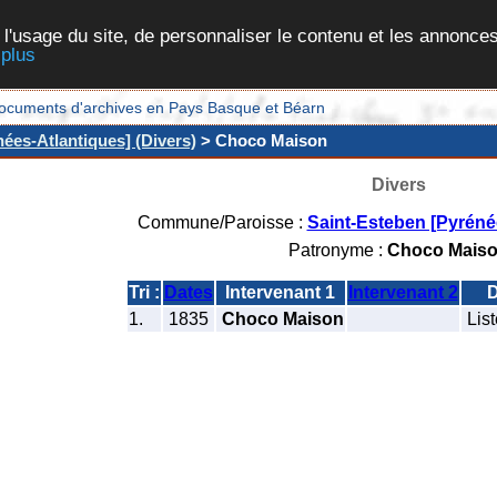
 l'usage du site, de personnaliser le contenu et les annonces
 plus
et documents d'archives en Pays Basque et Béarn
ées-Atlantiques] (Divers)
> Choco Maison
Divers
Commune/Paroisse :
Saint-Esteben [Pyréné
Patronyme :
Choco Mais
Tri :
Dates
Intervenant 1
Intervenant 2
1.
1835
Choco Maison
List