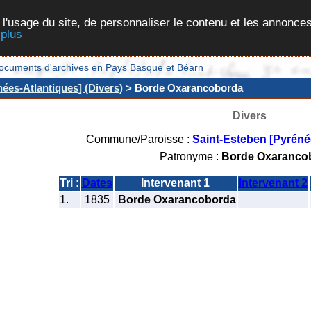
 l'usage du site, de personnaliser le contenu et les annonces
 plus
et documents d'archives en Pays Basque et Béarn
ées-Atlantiques] (Divers)
> Borde Oxarancoborda
Divers
Commune/Paroisse :
Saint-Esteben [Pyréné
Patronyme :
Borde Oxaranco
Tri :
Dates
Intervenant 1
Intervenant 2
1.
1835
Borde Oxarancoborda