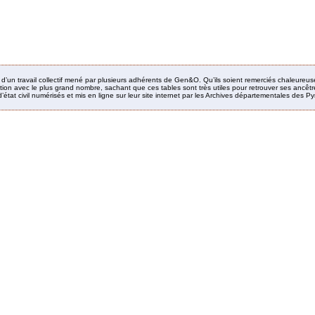
it d’un travail collectif mené par plusieurs adhérents de Gen&O. Qu’ils soient remerciés chaleureus
ion avec le plus grand nombre, sachant que ces tables sont très utiles pour retrouver ses ancêtres
’état civil numérisés et mis en ligne sur leur site internet par les Archives départementales des 