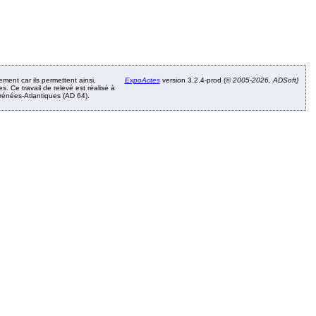
ement car ils permettent ainsi,
ExpoActes
version 3.2.4-prod (©
2005-2026, ADSoft)
. Ce travail de relevé est réalisé à
Pyrénées-Atlantiques (AD 64).