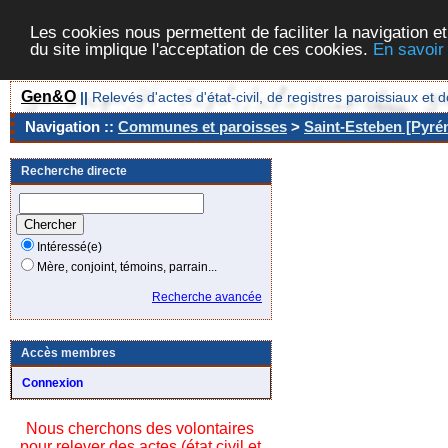
Les cookies nous permettent de faciliter la navigation et
du site implique l'acceptation de ces cookies.
En savoir
Gen&O
||
Relevés d'actes d'état-civil, de registres paroissiaux 
Navigation ::
Communes et paroisses
>
Saint-Esteben [Pyrén
Recherche directe
Intéressé(e)
Mère, conjoint, témoins, parrain...
Recherche avancée
Accès membres
Connexion
Nous cherchons des volontaires
pour relever des actes (état civil et