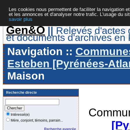
Les cookies nous permettent de faciliter la navigation et
et les annonces et d'analyser notre trafic. L'usage du s
savoir plus
Gen&O
||
Relevés d'actes d
et documents d'archives en
Navigation ::
Communes 
Esteben [Pyrénées-Atlan
Maison
Recherche directe
Commun
Intéressé(e)
Mère, conjoint, témoins, parrain...
[Py
Recherche avancée