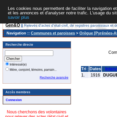
Les cookies nous permettent de faciliter la navigation et
et les annonces et d'analyser notre trafic. L'usage du s
savoir plus
Gen&O
||
Relevés d'actes d'état-civil, de registres paroissiaux 
Navigation ::
Communes et paroisses
>
Orègue [Pyrénées-At
Recherche directe
Com
Intéressé(e)
Tri :
Dates
Inter
Mère, conjoint, témoins, parrain...
1.
1916
DUGUE
Recherche avancée
Accès membres
Connexion
Nous cherchons des volontaires
pour relever des actes (état civil et