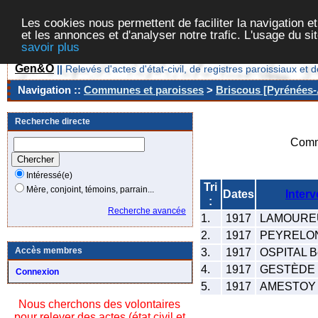
Les cookies nous permettent de faciliter la navigation et
et les annonces et d'analyser notre trafic. L'usage du s
savoir plus
Gen&O
||
Relevés d'actes d'état-civil, de registres paroissiaux 
Navigation ::
Communes et paroisses
>
Briscous [Pyrénées-A
Recherche directe
Comm
Intéressé(e)
Tri
Mère, conjoint, témoins, parrain...
Dates
Interv
:
Recherche avancée
1.
1917
LAMOUREU
2.
1917
PEYRELON
Accès membres
3.
1917
OSPITAL B
4.
1917
GESTÈDE 
Connexion
5.
1917
AMESTOY 
Nous cherchons des volontaires
pour relever des actes (état civil et