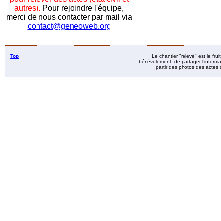
autres).
Pour rejoindre l'équipe,
merci de nous contacter par mail via
contact@geneoweb.org
Top
Le chantier "relevé" est le fru
bénévolement, de partager l’informat
partir des photos des actes d