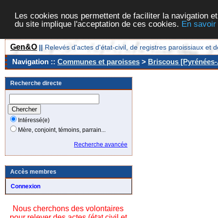
Les cookies nous permettent de faciliter la navigation et
du site implique l'acceptation de ces cookies.
En savoir
Gen&O
||
Relevés d'actes d'état-civil, de registres paroissiaux 
Navigation ::
Communes et paroisses
>
Briscous [Pyrénées-A
Recherche directe
Intéressé(e)
Mère, conjoint, témoins, parrain...
Recherche avancée
Accès membres
Connexion
Nous cherchons des volontaires
pour relever des actes (état civil et