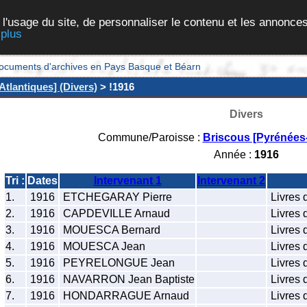
 l'usage du site, de personnaliser le contenu et les annonces
 plus
et documents d'archives en Pays Basque et Béarn
tlantiques] (Divers)
> !1916
Divers
Commune/Paroisse :
Briscous [Pyrénées-
Année :
1916
Tri :
Dates
Intervenant 1
Intervenant 2
1.
1916
ETCHEGARAY Pierre
Livres 
2.
1916
CAPDEVILLE Arnaud
Livres 
3.
1916
MOUESCA Bernard
Livres 
4.
1916
MOUESCA Jean
Livres 
5.
1916
PEYRELONGUE Jean
Livres 
6.
1916
NAVARRON Jean Baptiste
Livres 
7.
1916
HONDARRAGUE Arnaud
Livres 