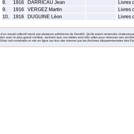
8.
1916
DARRICAU Jean
Livres 
9.
1916
VERGEZ Martin
Livres 
10.
1916
DUGUINE Léon
Livres 
it d’un travail collectif mené par plusieurs adhérents de Gen&O. Qu’ils soient remerciés chaleureus
ion avec le plus grand nombre, sachant que ces tables sont très utiles pour retrouver ses ancêtres
’état civil numérisés et mis en ligne sur leur site internet par les Archives départementales des 