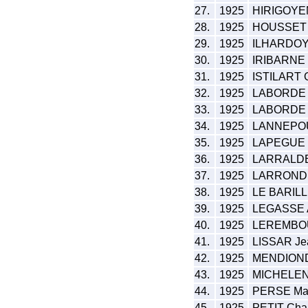
27.
1925
HIRIGOYEN
28.
1925
HOUSSET 
29.
1925
ILHARDOY 
30.
1925
IRIBARNE 
31.
1925
ISTILART G
32.
1925
LABORDE J
33.
1925
LABORDE L
34.
1925
LANNEPOU
35.
1925
LAPEGUE P
36.
1925
LARRALDE
37.
1925
LARRONDE 
38.
1925
LE BARILLI
39.
1925
LEGASSE 
40.
1925
LEREMBOUR
41.
1925
LISSAR Je
42.
1925
MENDIONDO
43.
1925
MICHELEN
44.
1925
PERSE Mau
45.
1925
PETIT Char