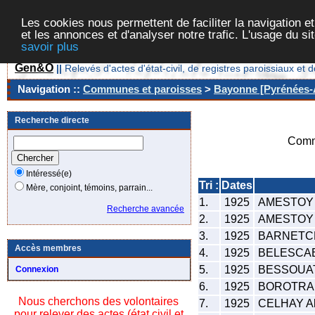
Les cookies nous permettent de faciliter la navigation et
et les annonces et d'analyser notre trafic. L'usage du s
savoir plus
Gen&O
||
Relevés d'actes d'état-civil, de registres paroissiaux 
Navigation ::
Communes et paroisses
>
Bayonne [Pyrénées-A
Recherche directe
Comm
Intéressé(e)
Tri :
Dates
Mère, conjoint, témoins, parrain...
1.
1925
AMESTOY J
Recherche avancée
2.
1925
AMESTOY 
3.
1925
BARNETCH
Accès membres
4.
1925
BELESCABI
5.
1925
BESSOUAT 
Connexion
6.
1925
BOROTRA 
Nous cherchons des volontaires
7.
1925
CELHAY Alf
pour relever des actes (état civil et