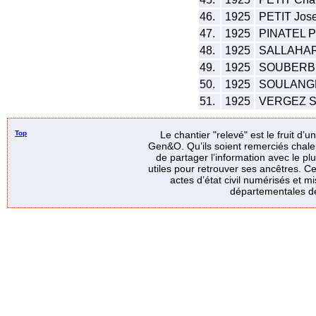
46.
1925
PETIT Jos
47.
1925
PINATEL Pi
48.
1925
SALLAHART
49.
1925
SOUBERBI
50.
1925
SOULANGE
51.
1925
VERGEZ Sa
Top
Le chantier "relevé" est le fruit d’
Gen&O. Qu’ils soient remerciés chale
de partager l’information avec le p
utiles pour retrouver ses ancêtres. Ce
actes d’état civil numérisés et mi
départementales de