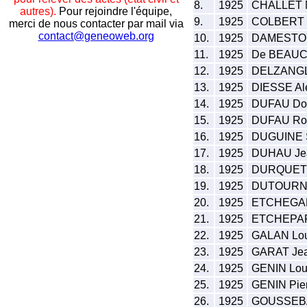
8.
1925
CHALLET N
autres).
Pour rejoindre l'équipe,
9.
1925
COLBERT C
merci de nous contacter par mail via
contact@geneoweb.org
10.
1925
DAMESTOY 
11.
1925
De BEAUCO
12.
1925
DELZANGLE
13.
1925
DIESSE Al
14.
1925
DUFAU Do
15.
1925
DUFAU Roge
16.
1925
DUGUINE S
17.
1925
DUHAU Jea
18.
1925
DURQUET J
19.
1925
DUTOURNI
20.
1925
ETCHEGARA
21.
1925
ETCHEPARE
22.
1925
GALAN Lou
23.
1925
GARAT Jean
24.
1925
GENIN Lou
25.
1925
GENIN Pier
26.
1925
GOUSSEBAY