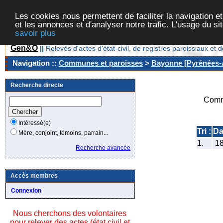
Les cookies nous permettent de faciliter la navigation et
et les annonces et d'analyser notre trafic. L'usage du s
savoir plus
Gen&O
||
Relevés d'actes d'état-civil, de registres paroissiaux 
Navigation ::
Communes et paroisses
>
Bayonne [Pyrénées-A
Recherche directe
Comm
Intéressé(e)
Tri :
Da
Mère, conjoint, témoins, parrain...
1.
1
Recherche avancée
Accès membres
Connexion
Nous cherchons des volontaires
pour relever des actes (état civil et