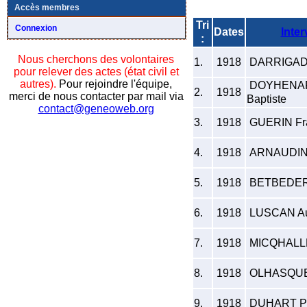
Accès membres
Tri
Connexion
Dates
Inter
:
Nous cherchons des volontaires
1.
1918
DARRIGAD
pour relever des actes (état civil et
autres).
Pour rejoindre l'équipe,
DOYHENAR
2.
1918
merci de nous contacter par mail via
Baptiste
contact@geneoweb.org
3.
1918
GUERIN Fr
4.
1918
ARNAUDIN
5.
1918
BETBEDER 
6.
1918
LUSCAN Au
7.
1918
MICQHALLE 
8.
1918
OLHASQUE 
9.
1918
DUHART Pi