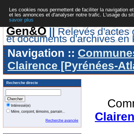
Les cookies nous permettent de faciliter la navigation et
et les annonces et d'analyser notre trafic. L'usage du s
savoir plus
Gen&O
||
Relevés d'actes d
et documents d'archives en
Navigation ::
Communes 
Clairence [Pyrénées-Atl
Recherche directe
Comm
Intéressé(e)
Mère, conjoint, témoins, parrain...
Claire
Recherche avancée