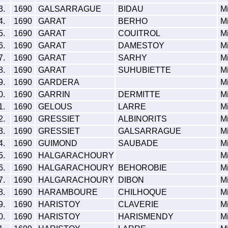
3.
1690
GALSARRAGUE
BIDAU
Mi
4.
1690
GARAT
BERHO
Mi
5.
1690
GARAT
COUITROL
Mi
6.
1690
GARAT
DAMESTOY
Mi
7.
1690
GARAT
SARHY
Mi
8.
1690
GARAT
SUHUBIETTE
Mi
9.
1690
GARDERA
Mi
0.
1690
GARRIN
DERMITTE
Mi
1.
1690
GELOUS
LARRE
Mi
2.
1690
GRESSIET
ALBINORITS
Mi
3.
1690
GRESSIET
GALSARRAGUE
Mi
4.
1690
GUIMOND
SAUBADE
Mi
5.
1690
HALGARACHOURY
Mi
6.
1690
HALGARACHOURY
BEHOROBIE
Mi
7.
1690
HALGARACHOURY
DIBON
Mi
8.
1690
HARAMBOURE
CHILHOQUE
Mi
9.
1690
HARISTOY
CLAVERIE
Mi
0.
1690
HARISTOY
HARISMENDY
Mi