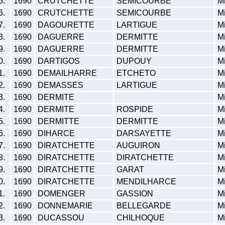
5.
1690
CRUTCHETTE
SEMICOURBE
Mi
6.
1690
CRUTCHETTE
SEMICOURBE
Mi
7.
1690
DAGOURETTE
LARTIGUE
Mi
8.
1690
DAGUERRE
DERMITTE
Mi
9.
1690
DAGUERRE
DERMITTE
Mi
0.
1690
DARTIGOS
DUPOUY
Mi
1.
1690
DEMAILHARRE
ETCHETO
Mi
2.
1690
DEMASSES
LARTIGUE
Mi
3.
1690
DERMITE
Mi
4.
1690
DERMITE
ROSPIDE
Mi
5.
1690
DERMITTE
DERMITTE
Mi
6.
1690
DIHARCE
DARSAYETTE
Mi
7.
1690
DIRATCHETTE
AUGUIRON
Mi
8.
1690
DIRATCHETTE
DIRATCHETTE
Mi
9.
1690
DIRATCHETTE
GARAT
Mi
0.
1690
DIRATCHETTE
MENDILHARCE
Mi
1.
1690
DOMENGER
GASSION
Mi
2.
1690
DONNEMARIE
BELLEGARDE
Mi
3.
1690
DUCASSOU
CHILHOQUE
Mi