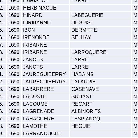
1.
1690
HARISTOY
LARRE
Mi
2.
1690
HERBINAGUE
Mi
3.
1690
HINARD
LABEGUERIE
Mi
4.
1690
HIRIBARNE
HEGUIST
Mi
5.
1690
IBON
DERMITTE
Mi
6.
1690
IRENONDE
SELHAY
Mi
7.
1690
IRIBARNE
Mi
8.
1690
IRIBARNE
LARROQUERE
Mi
9.
1690
JANOTS
LARRE
Mi
0.
1690
JANOTS
LARRE
Mi
1.
1690
JAUREGUIBERRY
HABAINS
Mi
2.
1690
JAUREGUIBERRY
LAFAURIE
Mi
3.
1690
LABARRERE
CASENAVE
Mi
4.
1690
LACOSTE
SUHAST
Mi
5.
1690
LACOUME
RECART
Mi
6.
1690
LAGRENADE
ALBINORITS
Mi
7.
1690
LAHAGUERE
LESPIANCQ
Mi
8.
1690
LAMOTHE
HEGUIE
Mi
9.
1690
LARRANDUCHE
Mi