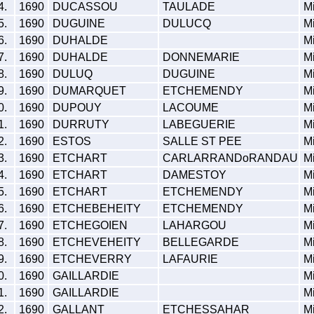
4.
1690
DUCASSOU
TAULADE
Mi
5.
1690
DUGUINE
DULUCQ
Mi
6.
1690
DUHALDE
Mi
7.
1690
DUHALDE
DONNEMARIE
Mi
8.
1690
DULUQ
DUGUINE
Mi
9.
1690
DUMARQUET
ETCHEMENDY
Mi
0.
1690
DUPOUY
LACOUME
Mi
1.
1690
DURRUTY
LABEGUERIE
Mi
2.
1690
ESTOS
SALLE ST PEE
Mi
3.
1690
ETCHART
CARLARRANDoRANDAU
Mi
4.
1690
ETCHART
DAMESTOY
Mi
5.
1690
ETCHART
ETCHEMENDY
Mi
6.
1690
ETCHEBEHEITY
ETCHEMENDY
Mi
7.
1690
ETCHEGOIEN
LAHARGOU
Mi
8.
1690
ETCHEVEHEITY
BELLEGARDE
Mi
9.
1690
ETCHEVERRY
LAFAURIE
Mi
0.
1690
GAILLARDIE
Mi
1.
1690
GAILLARDIE
Mi
2.
1690
GALLANT
ETCHESSAHAR
Mi