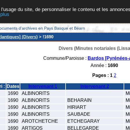
 l'usage du site, de personnaliser le contenu et les annonces
 plus
et documents d'archives en Pays Basque et Béarn
lantiques] (Divers)
> !1690
Divers (Minutes notariales (Liss
Commune/Paroisse :
Bardos [Pyrénées-A
Année :
1690
Pages :
1
2
ri :
Dates
Intervenant 1
Intervenant 2
.
1690
ALBINORITS
Mi
.
1690
ALBINORITS
BEHARAIN
Mi
.
1690
ALBINORITS
HIRIART
Mi
.
1690
ALBINORITS
SAUBADE
Mi
.
1690
AROTCHETCHE
ETCHEGARAY
Mi
.
1690
ARTIGOS
BELLEGARDE
Mi