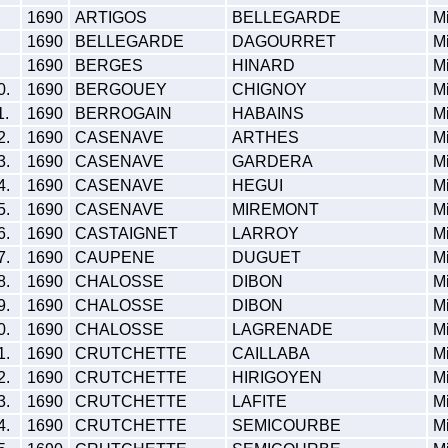
.
1690
ARTIGOS
BELLEGARDE
Mi
.
1690
BELLEGARDE
DAGOURRET
Mi
.
1690
BERGES
HINARD
Mi
0.
1690
BERGOUEY
CHIGNOY
Mi
1.
1690
BERROGAIN
HABAINS
Mi
2.
1690
CASENAVE
ARTHES
Mi
3.
1690
CASENAVE
GARDERA
Mi
4.
1690
CASENAVE
HEGUI
Mi
5.
1690
CASENAVE
MIREMONT
Mi
6.
1690
CASTAIGNET
LARROY
Mi
7.
1690
CAUPENE
DUGUET
Mi
8.
1690
CHALOSSE
DIBON
Mi
9.
1690
CHALOSSE
DIBON
Mi
0.
1690
CHALOSSE
LAGRENADE
Mi
1.
1690
CRUTCHETTE
CAILLABA
Mi
2.
1690
CRUTCHETTE
HIRIGOYEN
Mi
3.
1690
CRUTCHETTE
LAFITE
Mi
4.
1690
CRUTCHETTE
SEMICOURBE
Mi