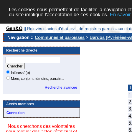
Les cookies nous permettent de faciliter la navigation et
du site implique l'acceptation de ces cookies.
En savoir
Gen&O
||
Relevés d'actes d'état-civil, de registres paroissiaux 
Navigation ::
Communes et paroisses
>
Bardos [Pyrénées-At
Recherche directe
Intéressé(e)
Mère, conjoint, témoins, parrain...
T
Recherche avancée
1
2
Accès membres
3
Connexion
4
5
Nous cherchons des volontaires
6
pour relever des actes (état civil et