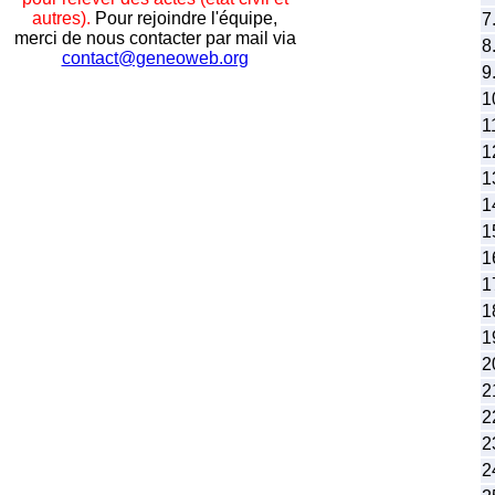
autres).
Pour rejoindre l'équipe,
7
merci de nous contacter par mail via
8
contact@geneoweb.org
9
1
1
1
1
1
1
1
1
1
1
2
2
2
2
2