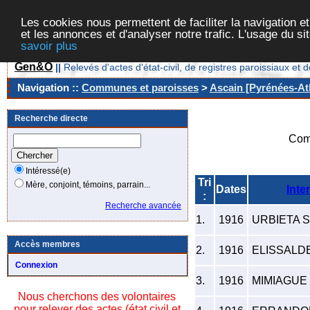
Les cookies nous permettent de faciliter la navigation et
et les annonces et d'analyser notre trafic. L'usage du s
savoir plus
Gen&O
||
Relevés d'actes d'état-civil, de registres paroissiaux 
Navigation ::
Communes et paroisses
>
Ascain [Pyrénées-Atl
Recherche directe
Com
Intéressé(e)
Tri
Mère, conjoint, témoins, parrain...
Dates
Inte
:
Recherche avancée
1.
1916
URBIETA S
Accès membres
2.
1916
ELISSALDE
Connexion
3.
1916
MIMIAGUE 
Nous cherchons des volontaires
pour relever des actes (état civil et