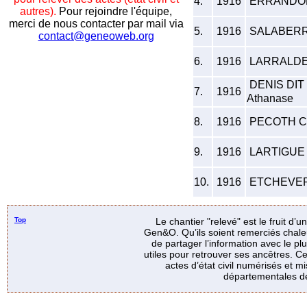
4.
1916
ERRANDON
autres).
Pour rejoindre l'équipe,
merci de nous contacter par mail via
5.
1916
SALABERR
contact@geneoweb.org
6.
1916
LARRALDE J
DENIS DIT
7.
1916
Athanase
8.
1916
PECOTH Ch
9.
1916
LARTIGUE 
10.
1916
ETCHEVER
Top
Le chantier "relevé" est le fruit d’
Gen&O. Qu’ils soient remerciés chale
de partager l’information avec le p
utiles pour retrouver ses ancêtres. Ce
actes d’état civil numérisés et mi
départementales de