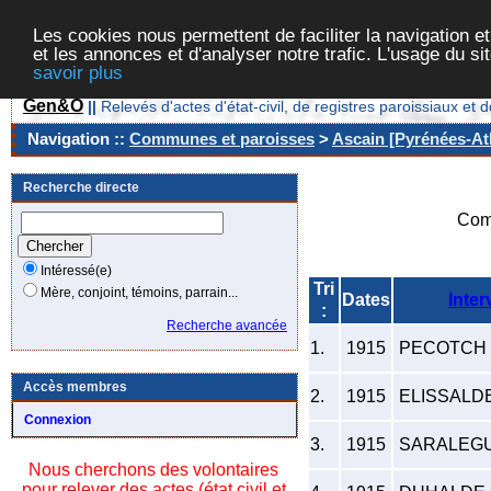
Les cookies nous permettent de faciliter la navigation et
et les annonces et d'analyser notre trafic. L'usage du s
savoir plus
Gen&O
||
Relevés d'actes d'état-civil, de registres paroissiaux 
Navigation ::
Communes et paroisses
>
Ascain [Pyrénées-Atl
Recherche directe
Com
Intéressé(e)
Tri
Mère, conjoint, témoins, parrain...
Dates
Inter
:
Recherche avancée
1.
1915
PECOTCH L
Accès membres
2.
1915
ELISSALDE
Connexion
3.
1915
SARALEGU
Nous cherchons des volontaires
pour relever des actes (état civil et