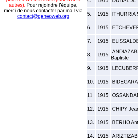
4.
1915
DUHALDE G
autres).
Pour rejoindre l'équipe,
merci de nous contacter par mail via
5.
1915
ITHURRIA S
contact@geneoweb.org
6.
1915
ETCHEVERR
7.
1915
ELISSALDE
ANDIAZABA
8.
1915
Baptiste
9.
1915
LECUBERRI
10.
1915
BIDEGARAY
11.
1915
OSSANDABA
12.
1915
CHIPY Jean
13.
1915
BERHO Ant
14.
1915
ARIZTIZABA