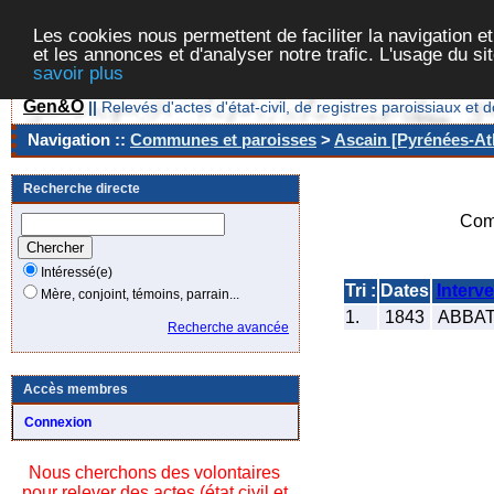
Les cookies nous permettent de faciliter la navigation et
et les annonces et d'analyser notre trafic. L'usage du s
savoir plus
Gen&O
||
Relevés d'actes d'état-civil, de registres paroissiaux 
Navigation ::
Communes et paroisses
>
Ascain [Pyrénées-Atl
Recherche directe
Com
Intéressé(e)
Tri :
Dates
Interv
Mère, conjoint, témoins, parrain...
1.
1843
ABBATI
Recherche avancée
Accès membres
Connexion
Nous cherchons des volontaires
pour relever des actes (état civil et