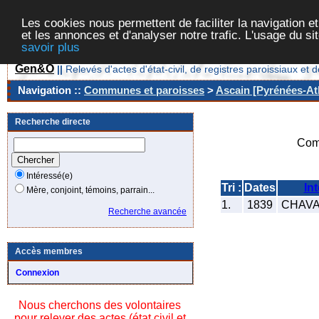
Les cookies nous permettent de faciliter la navigation et
et les annonces et d'analyser notre trafic. L'usage du s
savoir plus
Gen&O
||
Relevés d'actes d'état-civil, de registres paroissiaux 
Navigation ::
Communes et paroisses
>
Ascain [Pyrénées-Atl
Recherche directe
Com
Intéressé(e)
Tri :
Dates
In
Mère, conjoint, témoins, parrain...
1.
1839
CHAVAG
Recherche avancée
Accès membres
Connexion
Nous cherchons des volontaires
pour relever des actes (état civil et