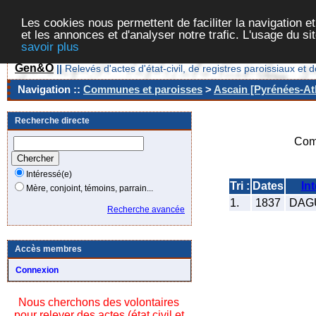
Les cookies nous permettent de faciliter la navigation et
et les annonces et d'analyser notre trafic. L'usage du s
savoir plus
Gen&O
||
Relevés d'actes d'état-civil, de registres paroissiaux 
Navigation ::
Communes et paroisses
>
Ascain [Pyrénées-Atl
Recherche directe
Com
Intéressé(e)
Tri :
Dates
In
Mère, conjoint, témoins, parrain...
1.
1837
DAGU
Recherche avancée
Accès membres
Connexion
Nous cherchons des volontaires
pour relever des actes (état civil et