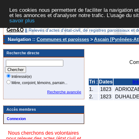
Les cookies nous permettent de faciliter la navigation et
et les annonces et d'analyser notre trafic. L'usage du s
savoir plus
Gen&O
||
Relevés d'actes d'état-civil, de registres paroissiaux 
Navigation ::
Communes et paroisses
>
Ascain [Pyrénées-Atl
Recherche directe
Com
Intéressé(e)
Tri :
Dates
In
Mère, conjoint, témoins, parrain...
1.
1823
ADRIOZABA
Recherche avancée
2.
1823
DUHALDE 
Accès membres
Connexion
Nous cherchons des volontaires
pour relever des actes (état civil et