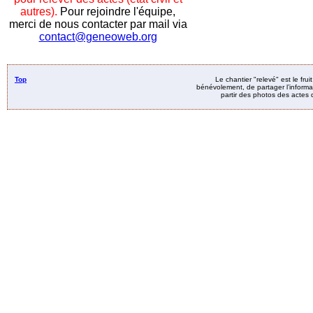
autres).
Pour rejoindre l'équipe,
merci de nous contacter par mail via
contact@geneoweb.org
Top
Le chantier "relevé" est le fru
bénévolement, de partager l’informat
partir des photos des actes d