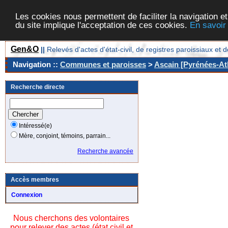
Les cookies nous permettent de faciliter la navigation et
du site implique l'acceptation de ces cookies.
En savoir
Gen&O
||
Relevés d'actes d'état-civil, de registres paroissiaux 
Navigation ::
Communes et paroisses
>
Ascain [Pyrénées-Atl
Recherche directe
Intéressé(e)
Mère, conjoint, témoins, parrain...
Recherche avancée
Accès membres
Connexion
Nous cherchons des volontaires
pour relever des actes (état civil et