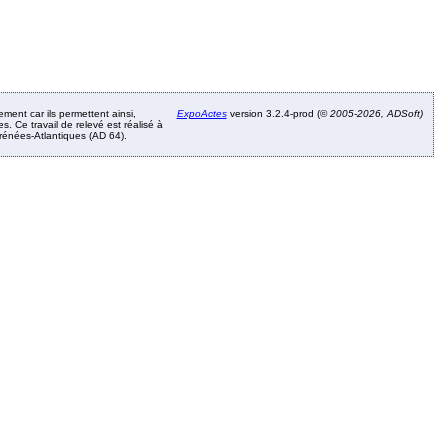
ement car ils permettent ainsi,
ExpoActes
version 3.2.4-prod (©
2005-2026, ADSoft)
. Ce travail de relevé est réalisé à
Pyrénées-Atlantiques (AD 64).