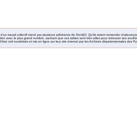
it d’un travail collectif mené par plusieurs adhérents de Gen&O. Qu’ils soient remerciés chaleureus
ion avec le plus grand nombre, sachant que ces tables sont très utiles pour retrouver ses ancêtres
’état civil numérisés et mis en ligne sur leur site internet par les Archives départementales des 