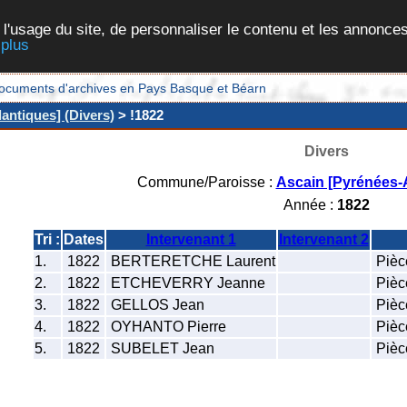
 l'usage du site, de personnaliser le contenu et les annonces
 plus
et documents d'archives en Pays Basque et Béarn
antiques] (Divers)
> !1822
Divers
Commune/Paroisse :
Ascain [Pyrénées-A
Année :
1822
Tri :
Dates
Intervenant 1
Intervenant 2
1.
1822
BERTERETCHE Laurent
Pièce
2.
1822
ETCHEVERRY Jeanne
Pièce
3.
1822
GELLOS Jean
Pièce
4.
1822
OYHANTO Pierre
Pièce
5.
1822
SUBELET Jean
Pièce