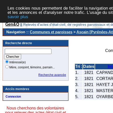
Les cookies nous permettent de faciliter la navigation et
et les annonces et d'analyser notre trafic. L'usage du s
savoir plus
Gen&O
||
Relevés d'actes d'état-civil, de registres paroissiaux 
Navigation ::
Communes et paroisses
>
Ascain [Pyrénées-Atl
Recherche directe
Com
Intéressé(e)
Tri :
Dates
In
Mère, conjoint, témoins, parrain...
1.
1821
CAPANDE
Recherche avancée
2.
1821
CORTARY
3.
1821
HAYET J
Accès membres
4.
1821
MASTERR
5.
1821
OYARBIDE
Connexion
Nous cherchons des volontaires
pour relever des actes (état civil et