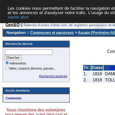
Les cookies nous permettent de faciliter la navigation et
et les annonces et d'analyser notre trafic. L'usage du s
savoir plus
Gen&O
||
Relevés d'actes d'état-civil, de registres paroissiaux 
Navigation ::
Communes et paroisses
>
Ascain [Pyrénées-Atl
Recherche directe
Com
Intéressé(e)
Tri :
Dates
In
Mère, conjoint, témoins, parrain...
1.
1818
DAME
Recherche avancée
2.
1818
TOLL
Accès membres
Connexion
Nous cherchons des volontaires
pour relever des actes (état civil et