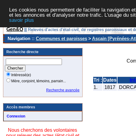
Les cookies nous permettent de faciliter la navigation et
et les annonces et d'analyser notre trafic. L'usage du s
savoir plus
Gen&O
||
Relevés d'actes d'état-civil, de registres paroissiaux 
Navigation ::
Communes et paroisses
>
Ascain [Pyrénées-Atl
Recherche directe
Com
Intéressé(e)
Tri :
Dates
In
Mère, conjoint, témoins, parrain...
1.
1817
DORCA
Recherche avancée
Accès membres
Connexion
Nous cherchons des volontaires
pour relever des actes (état civil et