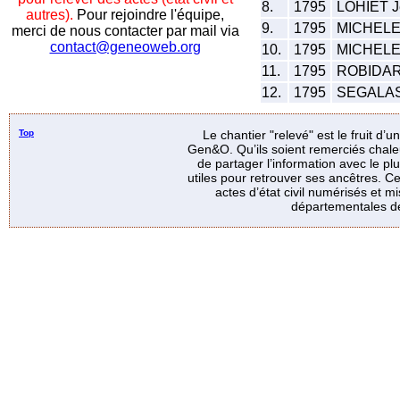
8.
1795
LOHIET J
autres).
Pour rejoindre l'équipe,
9.
1795
MICHELEN
merci de nous contacter par mail via
contact@geneoweb.org
10.
1795
MICHELEN
11.
1795
ROBIDART
12.
1795
SEGALAS
Top
Le chantier "relevé" est le fruit d’
Gen&O. Qu’ils soient remerciés chale
de partager l’information avec le p
utiles pour retrouver ses ancêtres. Ce
actes d’état civil numérisés et mi
départementales de