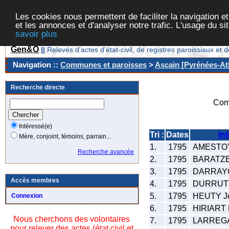
Les cookies nous permettent de faciliter la navigation et
et les annonces et d'analyser notre trafic. L'usage du s
savoir plus
Gen&O
||
Relevés d'actes d'état-civil, de registres paroissiaux 
Navigation ::
Communes et paroisses
>
Ascain [Pyrénées-Atl
Recherche directe
Com
Intéressé(e)
Tri :
Dates
In
Mère, conjoint, témoins, parrain...
1.
1795
AMESTO
Recherche avancée
2.
1795
BARATZE
3.
1795
DARRAYO
Accès membres
4.
1795
DURRUTY 
5.
1795
HEUTY Je
Connexion
6.
1795
HIRIART 
Nous cherchons des volontaires
7.
1795
LARREGAI
pour relever des actes (état civil et