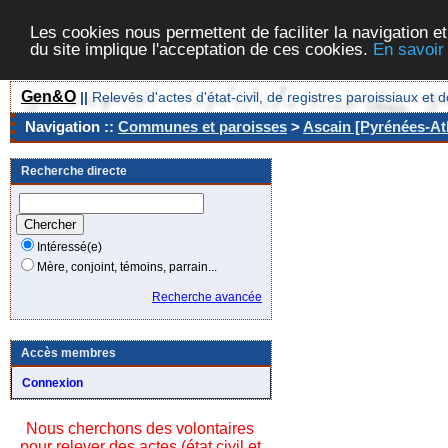
Les cookies nous permettent de faciliter la navigation et
du site implique l'acceptation de ces cookies.
En savoir
Gen&O
||
Relevés d'actes d'état-civil, de registres paroissiaux 
Navigation ::
Communes et paroisses
>
Ascain [Pyrénées-Atl
Recherche directe
Intéressé(e)
Mère, conjoint, témoins, parrain...
Recherche avancée
Accès membres
Connexion
Nous cherchons des volontaires
pour relever des actes (état civil et