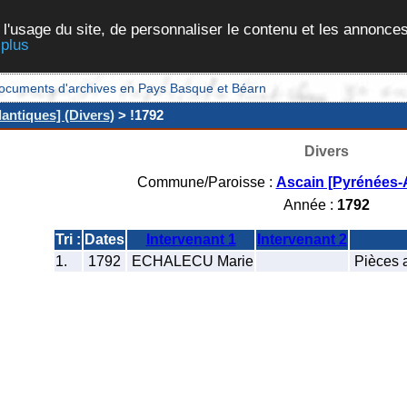
 l'usage du site, de personnaliser le contenu et les annonces
 plus
et documents d'archives en Pays Basque et Béarn
antiques] (Divers)
> !1792
Divers
Commune/Paroisse :
Ascain [Pyrénées-A
Année :
1792
Tri :
Dates
Intervenant 1
Intervenant 2
1.
1792
ECHALECU Marie
Pièces a