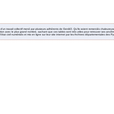
it d’un travail collectif mené par plusieurs adhérents de Gen&O. Qu’ils soient remerciés chaleureus
ion avec le plus grand nombre, sachant que ces tables sont très utiles pour retrouver ses ancêtres
’état civil numérisés et mis en ligne sur leur site internet par les Archives départementales des 