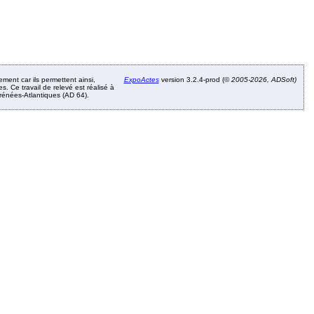
ement car ils permettent ainsi,
ExpoActes
version 3.2.4-prod (©
2005-2026, ADSoft)
. Ce travail de relevé est réalisé à
Pyrénées-Atlantiques (AD 64).