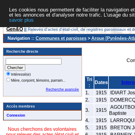
Les cookies nous permettent de faciliter la navigation et
et les annonces et d'analyser notre trafic. L'usage du s
savoir plus
Gen&O
||
Relevés d'actes d'état-civil, de registres paroissiaux 
Navigation ::
Communes et paroisses
>
Aroue [Pyrénées-Atla
Recherche directe
Com
Intéressé(e)
Tri
Mère, conjoint, témoins, parrain...
Dates
Inter
:
Recherche avancée
1.
1915
IDIART Jo
2.
1915
DOMERCQ S
Accès membres
AGOUTBO
3.
1915
Baptiste
Connexion
4.
1915
LARROQUE
5.
1915
BRETON J
Nous cherchons des volontaires
pour relever des actes (état civil et
6.
1915
BARNEIX 