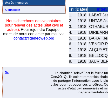
Accès membres
Tri :
Dates
Inter
Connexion
1.
1918
LABAT Jea
2.
1918
UNTAS Jea
Nous cherchons des volontaires
pour relever des actes (état civil et
3.
1918
OTHABURU
autres).
Pour rejoindre l'équipe,
4.
1918
DIRIBARN
merci de nous contacter par mail via
5.
1918
BARAT Jea
contact@geneoweb.org
6.
1918
VENOIR R
7.
1918
ALÇUYET P
8.
1918
BELLOCQ 
9.
1918
JAURIBER
Top
Le chantier "relevé" est le fruit d’
Gen&O. Qu’ils soient remerciés chale
de partager l’information avec le p
utiles pour retrouver ses ancêtres. Ce
actes d’état civil numérisés et mi
départementales de