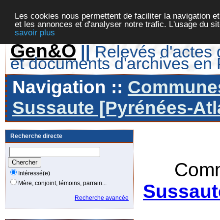
Les cookies nous permettent de faciliter la navigation et
et les annonces et d'analyser notre trafic. L'usage du s
savoir plus
Gen&O
||
Relevés d'actes d
et documents d'archives en
Navigation ::
Communes 
Sussaute [Pyrénées-Atla
Recherche directe
Comm
Intéressé(e)
Mère, conjoint, témoins, parrain...
Sussaut
Recherche avancée