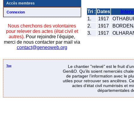
Accès membres
Tri :
Dates
Inter
Connexion
1.
1917
OTHABURU
2.
1917
BORDENA
Nous cherchons des volontaires
pour relever des actes (état civil et
3.
1917
OLHARAN 
autres).
Pour rejoindre l'équipe,
merci de nous contacter par mail via
contact@geneoweb.org
Top
Le chantier "relevé" est le fruit d’
Gen&O. Qu’ils soient remerciés chale
de partager l’information avec le p
utiles pour retrouver ses ancêtres. Ce
actes d’état civil numérisés et mi
départementales de