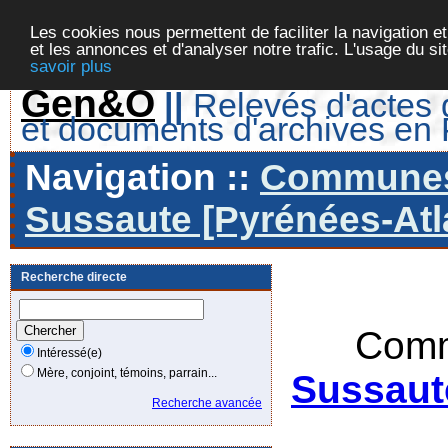
Les cookies nous permettent de faciliter la navigation et
et les annonces et d'analyser notre trafic. L'usage du s
savoir plus
Gen&O
||
Relevés d'actes d
et documents d'archives en
Navigation ::
Communes 
Sussaute [Pyrénées-Atla
Recherche directe
Comm
Intéressé(e)
Mère, conjoint, témoins, parrain...
Sussaut
Recherche avancée