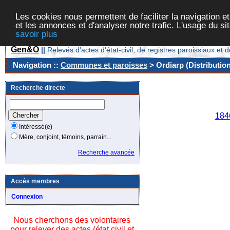
Les cookies nous permettent de faciliter la navigation et
et les annonces et d'analyser notre trafic. L'usage du s
savoir plus
Gen&O
||
Relevés d'actes d'état-civil, de registres paroissiaux 
Navigation ::
Communes et paroisses
> Ordiarp (Distributio
Recherche directe
Ann
184
Intéressé(e)
Mère, conjoint, témoins, parrain...
Recherche avancée
Accès membres
Connexion
Nous cherchons des volontaires
pour relever des actes (état civil et