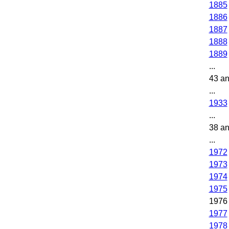
1885
1886
1887
1888
1889
...
43 a
...
1933
...
38 a
...
1972
1973
1974
1975
1976
1977
1978