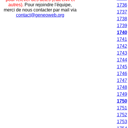
autres).
Pour rejoindre l'équipe,
1736
merci de nous contacter par mail via
1737
contact@geneoweb.org
1738
1739
1740
1741
1742
1743
1744
1745
1746
1747
1748
1749
1750
1751
1752
1753