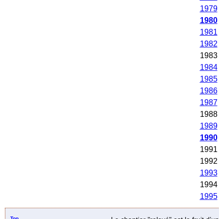
1979
1980
1981
1982
1983
1984
1985
1986
1987
1988
1989
1990
1991
1992
1993
1994
1995
Top