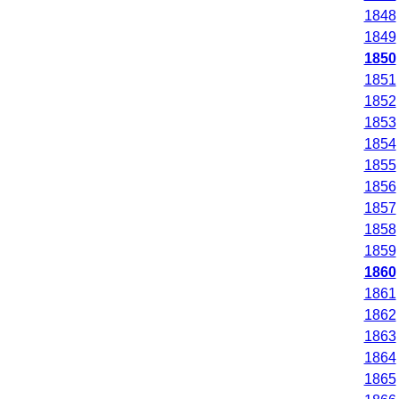
1848
1849
1850
1851
1852
1853
1854
1855
1856
1857
1858
1859
1860
1861
1862
1863
1864
1865