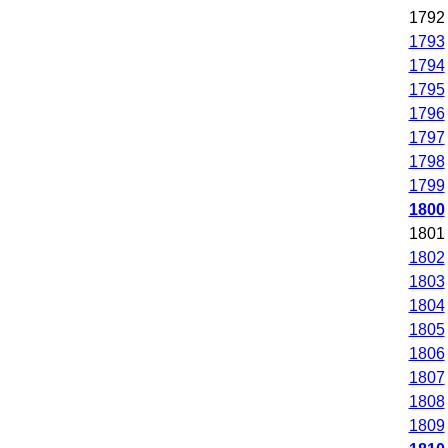
1792
1793
1794
1795
1796
1797
1798
1799
1800
1801
1802
1803
1804
1805
1806
1807
1808
1809