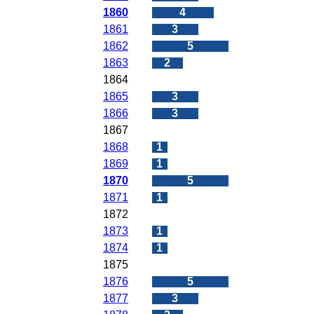
1860
4
1861
3
1862
5
1863
2
1864
0
1865
3
1866
3
1867
0
1868
1
1869
1
1870
5
1871
1
1872
0
1873
1
1874
1
1875
0
1876
5
1877
3