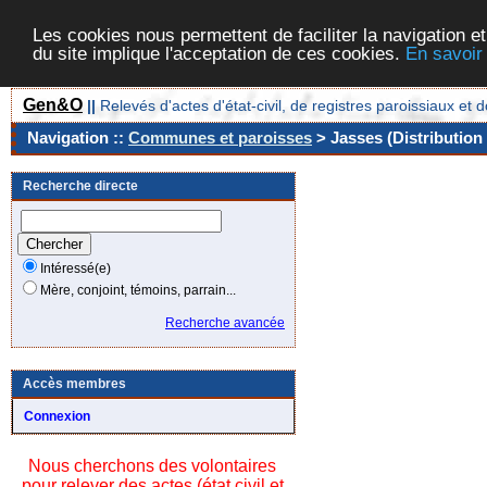
Les cookies nous permettent de faciliter la navigation et
du site implique l'acceptation de ces cookies.
En savoir
Gen&O
||
Relevés d'actes d'état-civil, de registres paroissiaux 
Navigation ::
Communes et paroisses
> Jasses (Distribution
Recherche directe
Intéressé(e)
Mère, conjoint, témoins, parrain...
Recherche avancée
Accès membres
Connexion
Nous cherchons des volontaires
pour relever des actes (état civil et