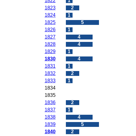
1822
1
1823
2
1824
1
1825
5
1826
1
1827
4
1828
4
1829
1
1830
4
1831
1
1832
2
1833
1
1834
0
1835
0
1836
2
1837
1
1838
4
1839
5
1840
2