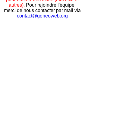
autres).
Pour rejoindre l'équipe,
merci de nous contacter par mail via
contact@geneoweb.org