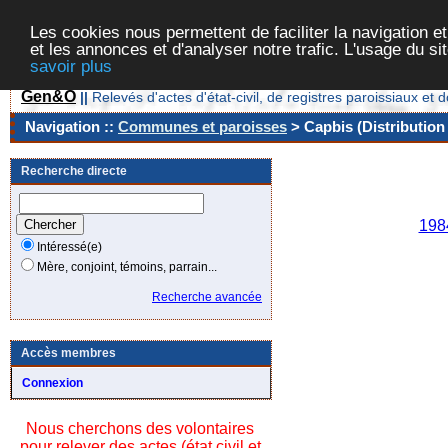
Les cookies nous permettent de faciliter la navigation et
et les annonces et d'analyser notre trafic. L'usage du s
savoir plus
Gen&O
||
Relevés d'actes d'état-civil, de registres paroissiaux 
Navigation ::
Communes et paroisses
> Capbis (Distribution
Recherche directe
Ann
198
Intéressé(e)
Mère, conjoint, témoins, parrain...
Recherche avancée
Accès membres
Connexion
Nous cherchons des volontaires
pour relever des actes (état civil et