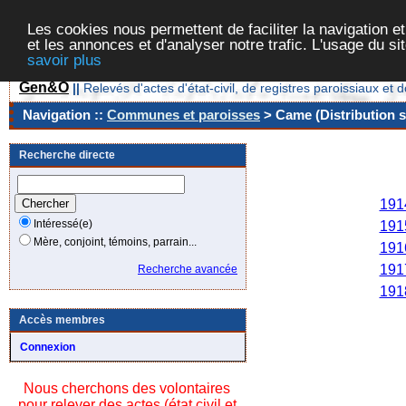
Les cookies nous permettent de faciliter la navigation et
et les annonces et d'analyser notre trafic. L'usage du s
savoir plus
Gen&O
||
Relevés d'actes d'état-civil, de registres paroissiaux 
Navigation ::
Communes et paroisses
> Came (Distribution s
Recherche directe
Ann
191
Intéressé(e)
191
Mère, conjoint, témoins, parrain...
191
191
Recherche avancée
191
Accès membres
Connexion
Nous cherchons des volontaires
pour relever des actes (état civil et