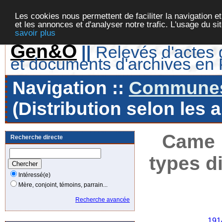
Les cookies nous permettent de faciliter la navigation et
et les annonces et d'analyser notre trafic. L'usage du s
savoir plus
Gen&O
||
Relevés d'actes d
et documents d'archives en
Navigation ::
Communes 
(Distribution selon les 
Came :
Recherche directe
types d
Intéressé(e)
Mère, conjoint, témoins, parrain...
Recherche avancée
Ann
191