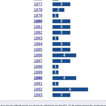
1877
3
1878
2
1879
1
1880
3
1881
3
1882
3
1883
1
1884
3
1885
3
1886
4
1887
3
1888
1
1889
1
1890
4
1891
1
1892
6
1893
3
it d’un travail collectif mené par plusieurs adhérents de Gen&O. Qu’ils soient remerciés chaleureus