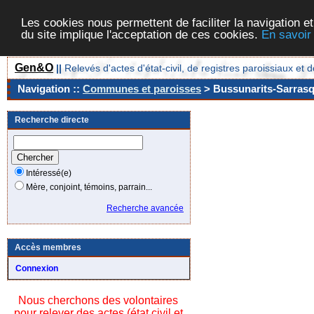
Les cookies nous permettent de faciliter la navigation et
du site implique l'acceptation de ces cookies.
En savoir
Gen&O
||
Relevés d'actes d'état-civil, de registres paroissiaux 
Navigation ::
Communes et paroisses
> Bussunarits-Sarrasqu
Recherche directe
Intéressé(e)
Mère, conjoint, témoins, parrain...
Recherche avancée
Accès membres
Connexion
Nous cherchons des volontaires
pour relever des actes (état civil et