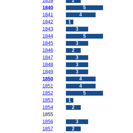
1839
2
1840
5
1841
4
1842
1
1843
3
1844
5
1845
3
1846
2
1847
3
1848
3
1849
3
1850
4
1851
4
1852
5
1853
1
1854
2
1855
0
1856
3
1857
2