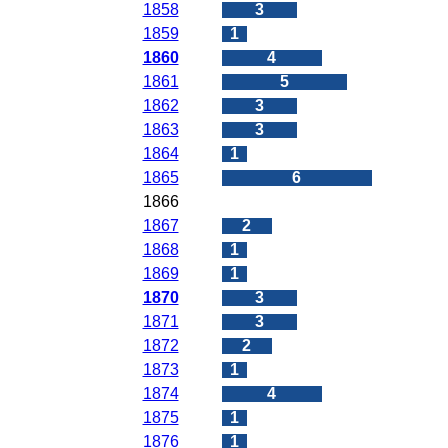
1858
3
1859
1
1860
4
1861
5
1862
3
1863
3
1864
1
1865
6
1866
0
1867
2
1868
1
1869
1
1870
3
1871
3
1872
2
1873
1
1874
4
1875
1
1876
1