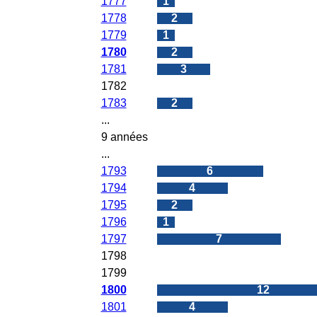
1777
1
1778
2
1779
1
1780
2
1781
3
1782
0
1783
2
...
9 années
...
1793
6
1794
4
1795
2
1796
1
1797
7
1798
0
1799
0
1800
12
1801
4