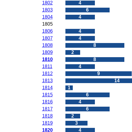
1802
4
1803
6
1804
4
1805
0
1806
4
1807
4
1808
8
1809
2
1810
8
1811
4
1812
9
1813
14
1814
1
1815
6
1816
4
1817
6
1818
2
1819
3
1820
4