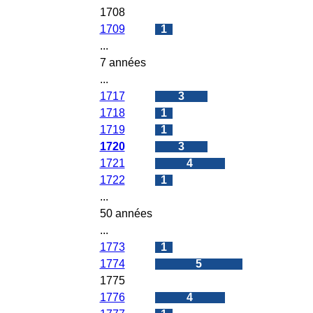
1708
0
1709
1
...
7 années
...
1717
3
1718
1
1719
1
1720
3
1721
4
1722
1
...
50 années
...
1773
1
1774
5
1775
0
1776
4