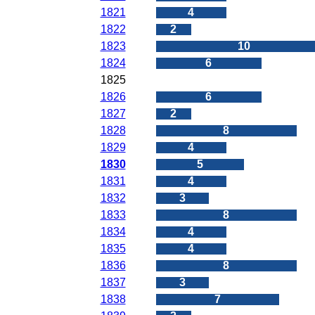
1821
4
1822
2
1823
10
1824
6
1825
0
1826
6
1827
2
1828
8
1829
4
1830
5
1831
4
1832
3
1833
8
1834
4
1835
4
1836
8
1837
3
1838
7