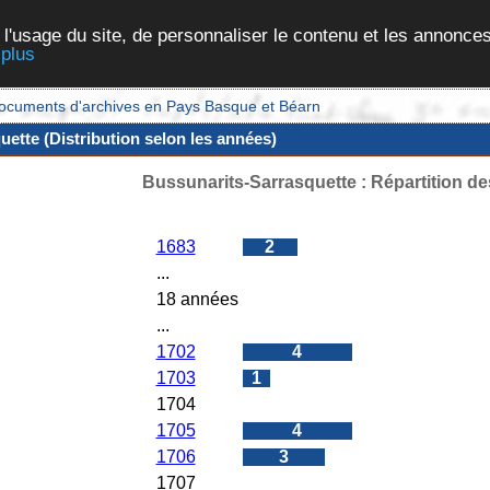
 l'usage du site, de personnaliser le contenu et les annonces
 plus
et documents d'archives en Pays Basque et Béarn
ette (Distribution selon les années)
Bussunarits-Sarrasquette : Répartition d
Années
Nombres d'actes
1683
2
...
18 années
...
1702
4
1703
1
1704
0
1705
4
1706
3
1707
0