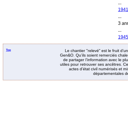
...
194
...
3 an
...
194
Top
Le chantier "relevé" est le fruit d’
Gen&O. Qu’ils soient remerciés chale
de partager l’information avec le p
utiles pour retrouver ses ancêtres. Ce
actes d’état civil numérisés et mi
départementales de