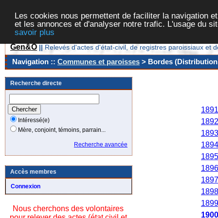
Les cookies nous permettent de faciliter la navigation et
et les annonces et d'analyser notre trafic. L'usage du s
savoir plus
Gen&O
||
Relevés d'actes d'état-civil, de registres paroissiaux 
Navigation ::
Communes et paroisses
> Bordes (Distribution
Recherche directe
Ann
189
Intéressé(e)
189
Mère, conjoint, témoins, parrain...
189
189
Recherche avancée
189
189
Accès membres
189
Connexion
189
189
Nous cherchons des volontaires
190
pour relever des actes (état civil et