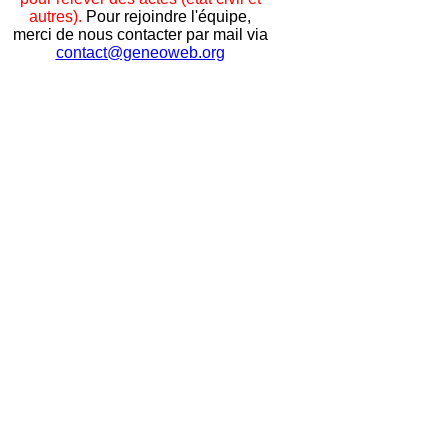
autres).
Pour rejoindre l'équipe,
merci de nous contacter par mail via
contact@geneoweb.org