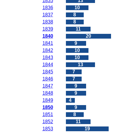
1835
13
1836
10
1837
8
1838
8
1839
11
1840
20
1841
9
1842
10
1843
10
1844
13
1845
7
1846
7
1847
9
1848
9
1849
4
1850
9
1851
8
1852
11
1853
19