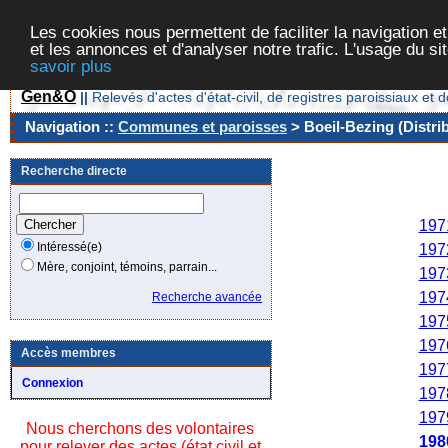
Les cookies nous permettent de faciliter la navigation et
et les annonces et d'analyser notre trafic. L'usage du s
savoir plus
Gen&O
||
Relevés d'actes d'état-civil, de registres paroissiaux 
Navigation ::
Communes et paroisses
> Boeil-Bezing (Distri
Recherche directe
Ann
197
Intéressé(e)
197
Mère, conjoint, témoins, parrain...
197
197
Recherche avancée
197
197
Accès membres
197
Connexion
197
197
Nous cherchons des volontaires
198
pour relever des actes (état civil et