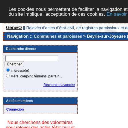
Les cookies nous permettent de faciliter la navigation et
du site implique l'acceptation de ces cookies.
En savoir
Gen&O
||
Relevés d'actes d'état-civil, de registres paroissiaux 
Navigation ::
Communes et paroisses
> Beyrie-sur-Joyeuse (
Recherche directe
Intéressé(e)
Mère, conjoint, témoins, parrain...
Recherche avancée
Accès membres
Connexion
Nous cherchons des volontaires
pour relever des actes (état civil et