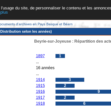
 l'usage du site, de personnaliser le contenu et les annonces
 plus
et documents d'archives en Pays Basque et Béarn
Distribution selon les années)
Beyrie-sur-Joyeuse : Répartition des act
Années
Nombres d'actes
1897
1
...
16 années
...
1914
3
1915
2
1916
9
1917
2
1918
6