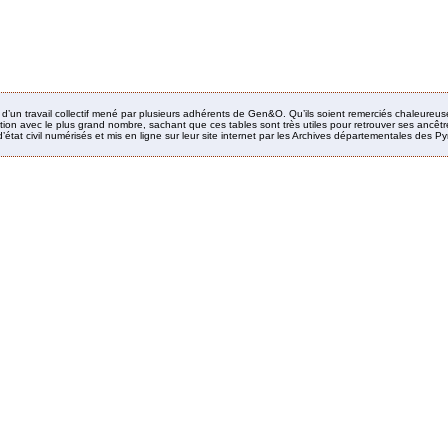
it d’un travail collectif mené par plusieurs adhérents de Gen&O. Qu’ils soient remerciés chaleureus
ion avec le plus grand nombre, sachant que ces tables sont très utiles pour retrouver ses ancêtres
’état civil numérisés et mis en ligne sur leur site internet par les Archives départementales des 