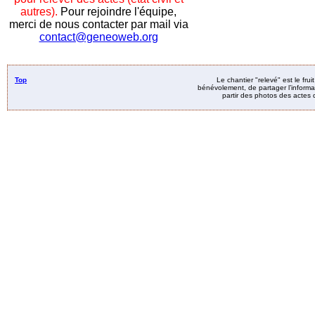
autres).
Pour rejoindre l'équipe,
merci de nous contacter par mail via
contact@geneoweb.org
Top
Le chantier "relevé" est le fru
bénévolement, de partager l’informat
partir des photos des actes d