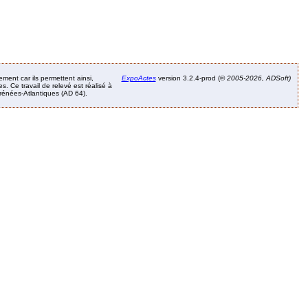
ement car ils permettent ainsi,
ExpoActes
version 3.2.4-prod (©
2005-2026, ADSoft)
. Ce travail de relevé est réalisé à
Pyrénées-Atlantiques (AD 64).