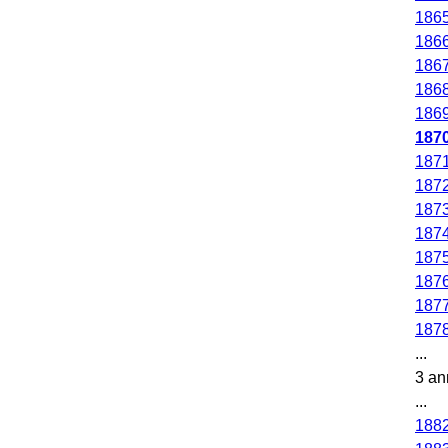
186
186
186
186
186
187
187
187
187
187
187
187
187
187
...
3 an
...
188