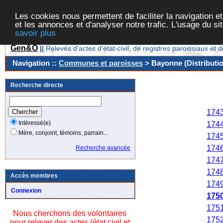
Les cookies nous permettent de faciliter la navigation et
et les annonces et d'analyser notre trafic. L'usage du s
savoir plus
Gen&O
||
Relevés d'actes d'état-civil, de registres paroissiaux 
Navigation ::
Communes et paroisses
> Bayonne (Distributio
Recherche directe
Ann
174
Intéressé(e)
174
Mère, conjoint, témoins, parrain...
174
174
Recherche avancée
174
174
Accès membres
174
Connexion
175
175
Nous cherchons des volontaires
175
pour relever des actes (état civil et