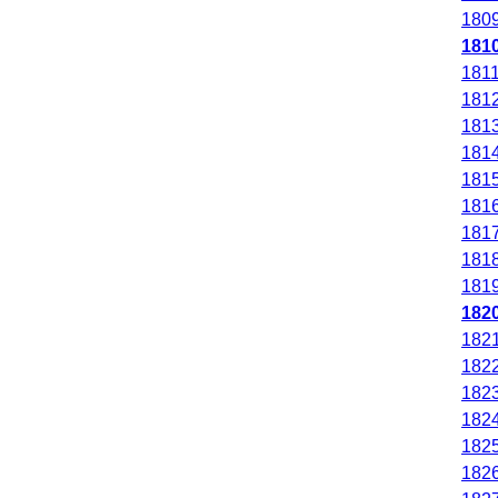
180
181
181
181
181
181
181
181
181
181
181
182
182
182
182
182
182
182