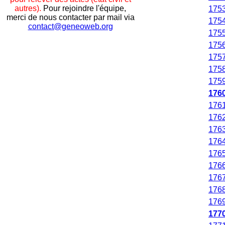
autres).
Pour rejoindre l'équipe,
175
merci de nous contacter par mail via
175
contact@geneoweb.org
175
175
175
175
175
176
176
176
176
176
176
176
176
176
176
177