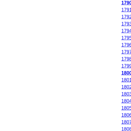
179
179
179
179
179
179
179
179
179
179
180
180
180
180
180
180
180
180
180