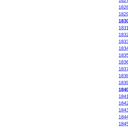
182
182
182
183
183
183
183
183
183
183
183
183
183
184
184
184
184
184
184