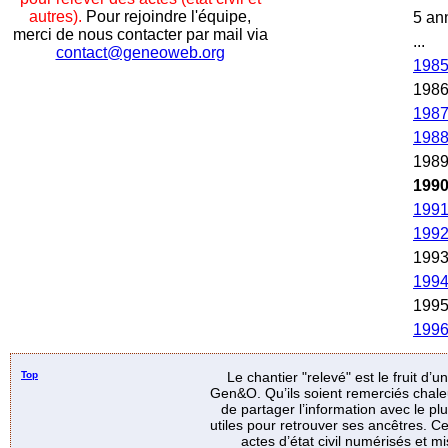
autres).
Pour rejoindre l'équipe,
5 an
merci de nous contacter par mail via
...
contact@geneoweb.org
198
198
198
198
198
199
199
199
199
199
199
199
Top
Le chantier "relevé" est le fruit d’
Gen&O. Qu’ils soient remerciés chale
de partager l’information avec le p
utiles pour retrouver ses ancêtres. Ce
actes d’état civil numérisés et mi