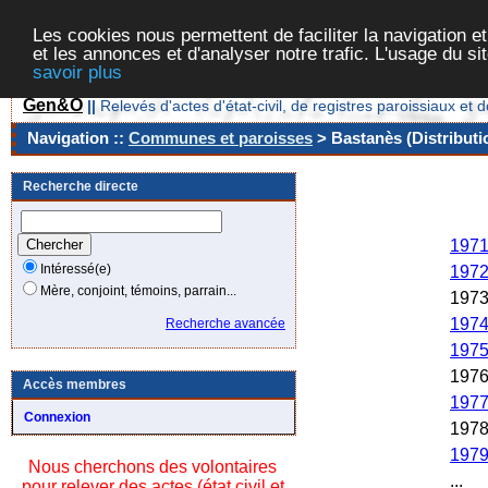
Les cookies nous permettent de faciliter la navigation et
et les annonces et d'analyser notre trafic. L'usage du s
savoir plus
Gen&O
||
Relevés d'actes d'état-civil, de registres paroissiaux 
Navigation ::
Communes et paroisses
> Bastanès (Distributi
Recherche directe
Ann
197
Intéressé(e)
197
Mère, conjoint, témoins, parrain...
197
197
Recherche avancée
197
197
Accès membres
197
Connexion
197
197
Nous cherchons des volontaires
...
pour relever des actes (état civil et