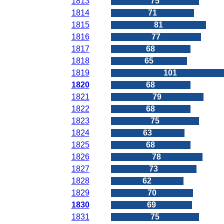
1813
75
1814
71
1815
81
1816
77
1817
68
1818
65
1819
101
1820
68
1821
79
1822
68
1823
75
1824
63
1825
68
1826
78
1827
73
1828
62
1829
70
1830
69
1831
75