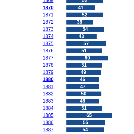
1869
52
1870
41
1871
52
1872
38
1873
54
1874
43
1875
57
1876
51
1877
60
1878
51
1879
49
1880
46
1881
47
1882
50
1883
46
1884
51
1885
65
1886
55
1887
54