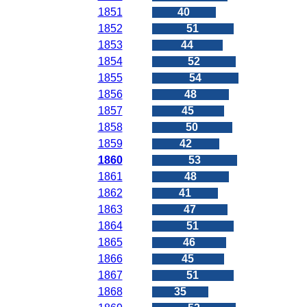
1851
40
1852
51
1853
44
1854
52
1855
54
1856
48
1857
45
1858
50
1859
42
1860
53
1861
48
1862
41
1863
47
1864
51
1865
46
1866
45
1867
51
1868
35