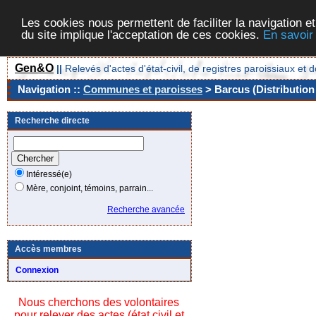
Les cookies nous permettent de faciliter la navigation et
du site implique l'acceptation de ces cookies.
En savoir
Gen&O
||
Relevés d'actes d'état-civil, de registres paroissiaux 
Navigation ::
Communes et paroisses
> Barcus (Distribution
Recherche directe
Intéressé(e)
Mère, conjoint, témoins, parrain...
Recherche avancée
Accès membres
Connexion
Nous cherchons des volontaires
pour relever des actes (état civil et