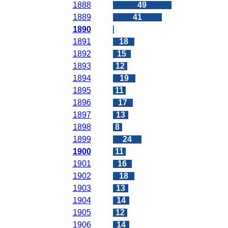
1888
49
1889
41
1890
1
1891
18
1892
15
1893
12
1894
19
1895
11
1896
17
1897
13
1898
8
1899
24
1900
11
1901
16
1902
18
1903
13
1904
14
1905
12
1906
14