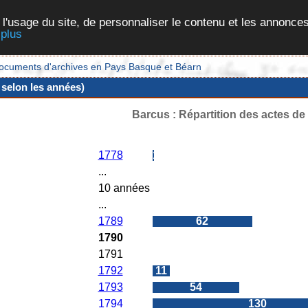
 l'usage du site, de personnaliser le contenu et les annonces
 plus
et documents d'archives en Pays Basque et Béarn
 selon les années)
Barcus : Répartition des actes d
Années
Nombres d'actes
1778
1
...
10 années
...
1789
62
1790
0
1791
0
1792
11
1793
54
1794
130