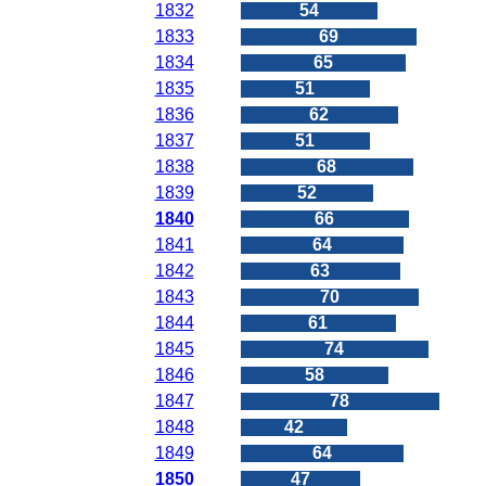
1832
54
1833
69
1834
65
1835
51
1836
62
1837
51
1838
68
1839
52
1840
66
1841
64
1842
63
1843
70
1844
61
1845
74
1846
58
1847
78
1848
42
1849
64
1850
47