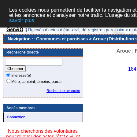
Les cookies nous permettent de faciliter la navigation et
et les annonces et d'analyser notre trafic. L'usage du s
savoir plus
Gen&O
||
Relevés d'actes d'état-civil, de registres paroissiaux 
Navigation ::
Communes et paroisses
> Aroue (Distribution 
Aroue : R
Recherche directe
Ann
184
Intéressé(e)
Mère, conjoint, témoins, parrain...
Recherche avancée
Accès membres
Connexion
Nous cherchons des volontaires
pour relever des actes (état civil et