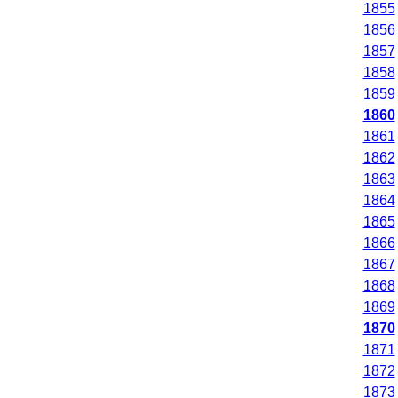
1855
1856
1857
1858
1859
1860
1861
1862
1863
1864
1865
1866
1867
1868
1869
1870
1871
1872
1873