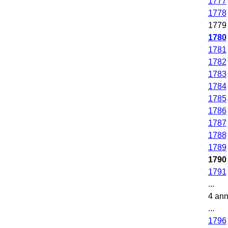
1777
1778
1779
1780
1781
1782
1783
1784
1785
1786
1787
1788
1789
1790
1791
...
4 an
...
1796