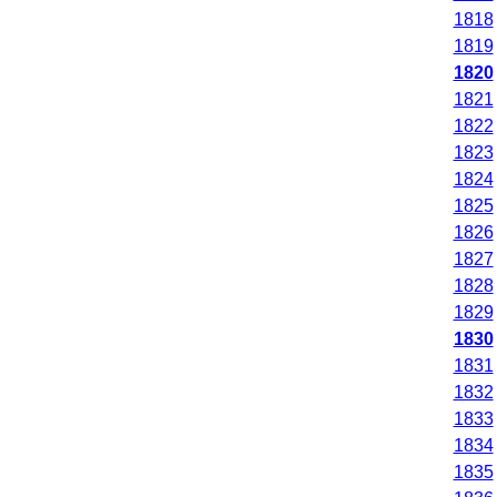
1818
1819
1820
1821
1822
1823
1824
1825
1826
1827
1828
1829
1830
1831
1832
1833
1834
1835