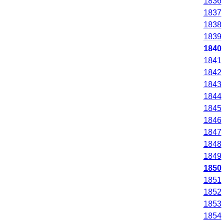
1836
1837
1838
1839
1840
1841
1842
1843
1844
1845
1846
1847
1848
1849
1850
1851
1852
1853
1854