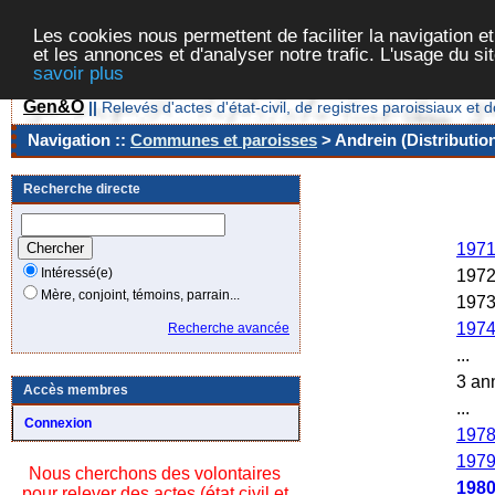
Les cookies nous permettent de faciliter la navigation et
et les annonces et d'analyser notre trafic. L'usage du s
savoir plus
Gen&O
||
Relevés d'actes d'état-civil, de registres paroissiaux 
Navigation ::
Communes et paroisses
> Andrein (Distributio
Recherche directe
Ann
197
Intéressé(e)
197
Mère, conjoint, témoins, parrain...
197
197
Recherche avancée
...
3 an
Accès membres
...
Connexion
197
197
Nous cherchons des volontaires
198
pour relever des actes (état civil et