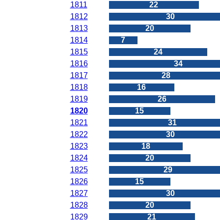
1811
22
1812
30
1813
20
1814
7
1815
24
1816
34
1817
28
1818
16
1819
26
1820
15
1821
31
1822
30
1823
18
1824
20
1825
29
1826
15
1827
30
1828
20
1829
21